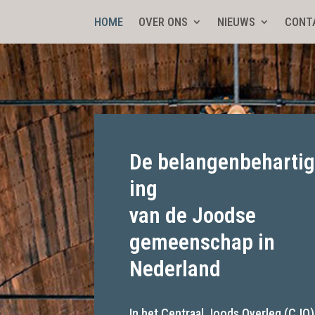
HOME
OVER ONS
NIEUWS
CONT
De be­lang­en­be­hartig
ing
van de Joodse
gemeenschap in
Nederland
In het Centraal Joods Overleg (CJO)