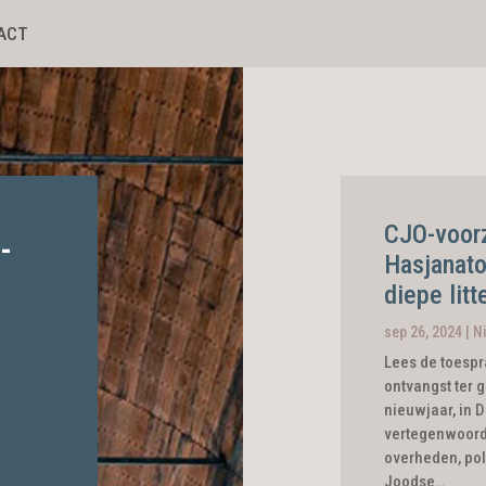
ACT
CJO-voorz
­
Hasjanato
diepe lit
sep 26, 2024
|
N
Lees de toespr
ontvangst ter 
nieuwjaar, in D
vertegenwoordi
overheden, pol
Joodse…