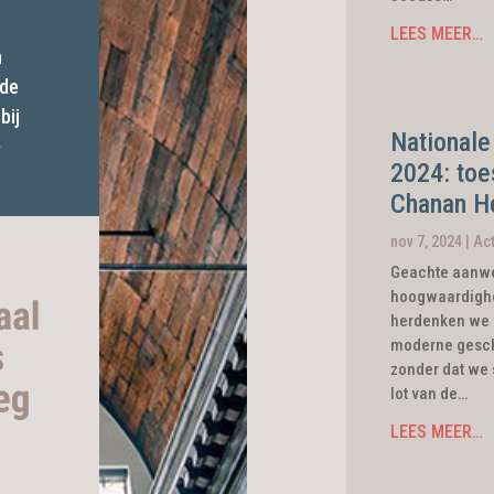
LEES MEER…
n
 de
bij
Nationale
>
2024: toe
Chanan H
nov 7, 2024
|
Act
Geachte aanwe
hoogwaardighe
herdenken we 
moderne geschi
zonder dat we st
lot van de…
LEES MEER…