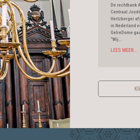
De rechtbank A
Centraal Joods
Hertzberger af
in Nederland e
GelreDome gaan
“Wij…
LEES MEER…
Kl