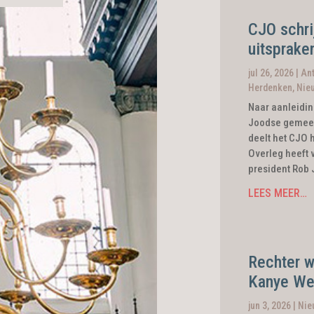
CJO schri
uitsprak
jul 26, 2026
|
An
Herdenken
,
Nie
Naar aanleidin
Joodse gemeen
deelt het CJO 
Overleg heeft 
president Rob 
LEES MEER…
Rechter w
Kanye We
jun 3, 2026
|
Nie