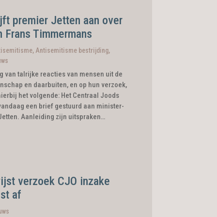
jft premier Jetten aan over
en Frans Timmermans
tisemitisme
,
Antisemitisme bestrijding
,
uws
g van talrijke reacties van mensen uit de
schap en daarbuiten, en op hun verzoek,
hierbij het volgende: Het Centraal Joods
vandaag een brief gestuurd aan minister-
Jetten. Aanleiding zijn uitspraken…
ijst verzoek CJO inzake
st af
uws