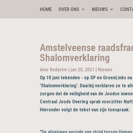
HOME
OVER ONS
NIEUWS
CONT
Amstelveense raadsfra
Shalomverklaring
door
Redactie
|
jun 20, 2021
|
Nieuws
Op 18 juni tekenden - op SP en GroenLinks na
'Shalomverklaring'. Daarbij verklaren ze te al
zorgen dat de veiligheid van de Joodse inw
Centraal Joods Overleg sprak voorzitter Naftan
Hieronder volgt de tekst van zijn toespraak:
"De afgelopen periode van strijd tussen Hamas 