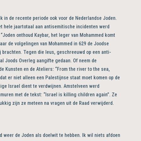
eek in de recente periode ook voor de Nederlandse Joden.
et hele jaartotaal aan antisemitische incidenten werd
: “Joden onthoud Kaybar, het leger van Mohammed komt
 waar de volgelingen van Mohammed in 629 de Joodse
nij brachten. Tegen die leus, geschreeuwd op een anti-
aal Joods Overleg aangifte gedaan. Of neem de
 Kunsten en de Ateliers: “From the river to the sea,
l dat er niet alleen een Palestijnse staat moet komen op de
ige Israel dient te verdwijnen. Amstelveen werd
ren met de tekst: “Israel is killing children again”. Ze
ukkig zijn ze meteen na vragen uit de Raad verwijderd.
d weer de Joden als doelwit te hebben. Ik wil niets afdoen