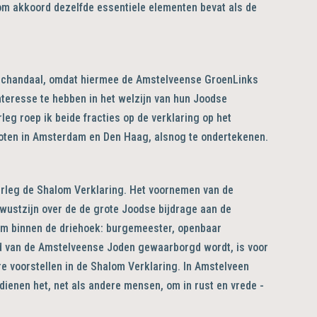
lom akkoord dezelfde essentiele elementen bevat als de
of schandaal, omdat hiermee de Amstelveense GroenLinks
nteresse te hebben in het welzijn van hun Joodse
eg roep ik beide fracties op de verklaring op het
noten in Amsterdam en Den Haag, alsnog te ondertekenen.
erleg de Shalom Verklaring. Het voornemen van de
wustzijn over de de grote Joodse bijdrage aan de
om binnen de driehoek: burgemeester, openbaar
heid van de Amstelveense Joden gewaarborgd wordt, is voor
re voorstellen in de Shalom Verklaring. In Amstelveen
ienen het, net als andere mensen, om in rust en vrede -