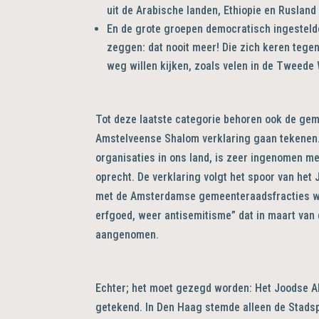
uit de Arabische landen, Ethiopie en Ruslan
En de grote groepen democratisch ingestelde
zeggen: dat nooit meer! Die zich keren tege
weg willen kijken, zoals velen in de Tweede
Tot deze laatste categorie behoren ook de gem
Amstelveense Shalom verklaring gaan tekenen.
organisaties in ons land, is zeer ingenomen met d
oprecht. De verklaring volgt het spoor van het
met de Amsterdamse gemeenteraadsfracties wer
erfgoed, weer antisemitisme” dat in maart van
aangenomen.
Echter; het moet gezegd worden: Het Joodse Ak
getekend. In Den Haag stemde alleen de Stadsp