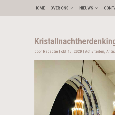
HOME
OVER ONS
NIEUWS
CONT
Kristallnachtherdenkin
door
Redactie
|
okt 15, 2020
|
Activiteiten
,
Anti