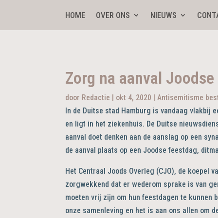
HOME
OVER ONS
NIEUWS
CONT
Zorg na aanval Joodse
door
Redactie
|
okt 4, 2020
|
Antisemitisme best
In de Duitse stad Hamburg is vandaag vlakbij
en ligt in het ziekenhuis. De Duitse nieuwsdien
aanval doet denken aan de aanslag op een synag
de aanval plaats op een Joodse feestdag, ditma
Het Centraal Joods Overleg (CJO), de koepel va
zorgwekkend dat er wederom sprake is van ge
moeten vrij zijn om hun feestdagen te kunnen b
onze samenleving en het is aan ons allen om d