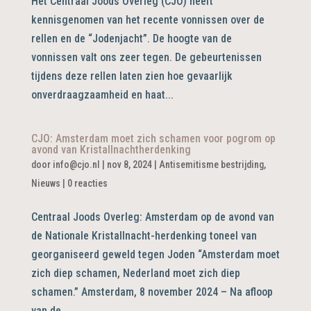
Het Centraal Joods Overleg (CJO) heeft
kennisgenomen van het recente vonnissen over de
rellen en de “Jodenjacht”. De hoogte van de
vonnissen valt ons zeer tegen. De gebeurtenissen
tijdens deze rellen laten zien hoe gevaarlijk
onverdraagzaamheid en haat...
CJO: Amsterdam moet zich schamen voor pogrom op
avond van Kristallnachtherdenking
door
info@cjo.nl
|
nov 8, 2024
|
Antisemitisme bestrijding
,
Nieuws
|
0 reacties
Centraal Joods Overleg: Amsterdam op de avond van
de Nationale Kristallnacht-herdenking toneel van
georganiseerd geweld tegen Joden “Amsterdam moet
zich diep schamen, Nederland moet zich diep
schamen.” Amsterdam, 8 november 2024 – Na afloop
van de...