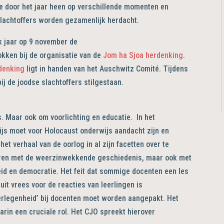
ie door het jaar heen op verschillende momenten en
lachtoffers worden gezamenlijk herdacht.
k jaar op 9 november de
okken bij de organisatie van de
Jom ha Sjoa herdenking
.
denking
ligt in handen van het Auschwitz Comité. Tijdens
ij de joodse slachtoffers stilgestaan.
s. Maar ook om voorlichting en educatie. In het
ijs moet voor Holocaust onderwijs aandacht zijn en
et verhaal van de oorlog in al zijn facetten over te
eren met de weerzinwekkende geschiedenis, maar ook met
eid en democratie. Het feit dat sommige docenten een les
it vrees voor de reacties van leerlingen is
rlegenheid’ bij docenten moet worden aangepakt. Het
arin een cruciale rol. Het CJO spreekt hierover