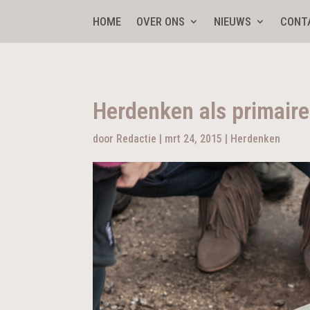
HOME
OVER ONS
NIEUWS
CONT
Herdenken als primaire
door
Redactie
|
mrt 24, 2015
|
Herdenken