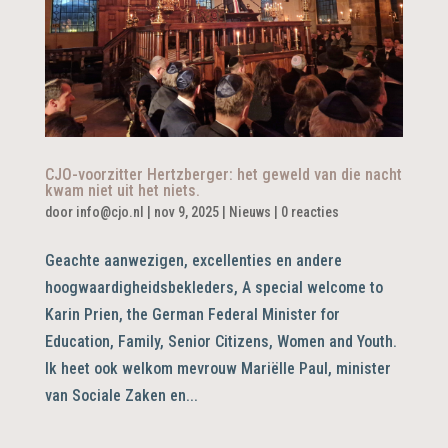
CJO-voorzitter Hertzberger: het geweld van die nacht
kwam niet uit het niets.
door
info@cjo.nl
|
nov 9, 2025
|
Nieuws
|
0 reacties
Geachte aanwezigen, excellenties en andere
hoogwaardigheidsbekleders, A special welcome to
Karin Prien, the German Federal Minister for
Education, Family, Senior Citizens, Women and Youth.
Ik heet ook welkom mevrouw Mariëlle Paul, minister
van Sociale Zaken en...