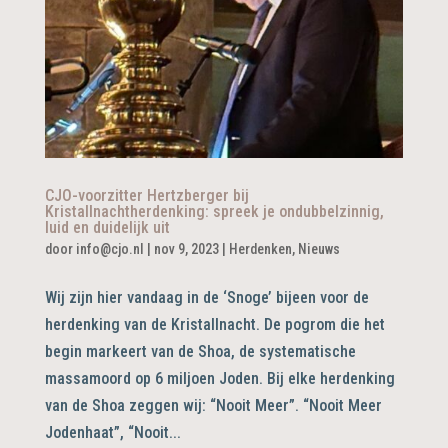
CJO-voorzitter Hertzberger bij
Kristallnachtherdenking: spreek je ondubbelzinnig,
luid en duidelijk uit
door
info@cjo.nl
|
nov 9, 2023
|
Herdenken
,
Nieuws
Wij zijn hier vandaag in de ‘Snoge’ bijeen voor de
herdenking van de Kristallnacht. De pogrom die het
begin markeert van de Shoa, de systematische
massamoord op 6 miljoen Joden. Bij elke herdenking
van de Shoa zeggen wij: “Nooit Meer”. “Nooit Meer
Jodenhaat”, “Nooit...